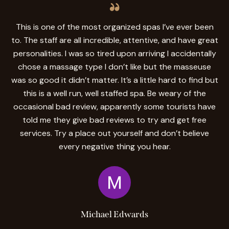
e.
This is one of the most organized spas I’ve ever been
S
ome
to. The staff are all incredible, attentive, and have great
h
personalities. I was so tired upon arriving I accidentally
chose a massage type I don’t like but the masseuse
ma
was so good it didn’t matter. It’s a little hard to find but
s
this is a well run, well staffed spa. Be weary of the
f
occasional bad review, apparently some tourists have
told me they give bad reviews to try and get free
s
services. Try a place out yourself and don’t believe
t
every negative thing you hear.
Th
Michael Edwards