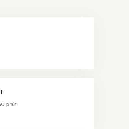
t
60 phút.