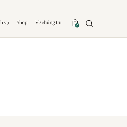
h vụ
Shop
Về chúng tôi
0