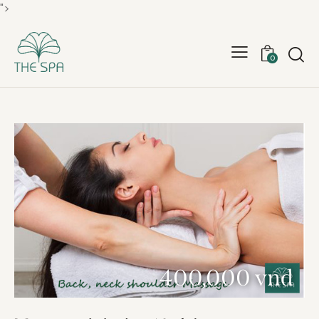
">
0
400,000 vnd